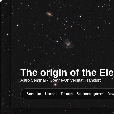
The origin of the E
Das hochenergetische
Astro Seminar • Goethe-Universität Frankfurt
Kosmische Partikel-Strahlung • Startseite
Startseite
Kontakt
Themen
Seminarprogramm
Dow